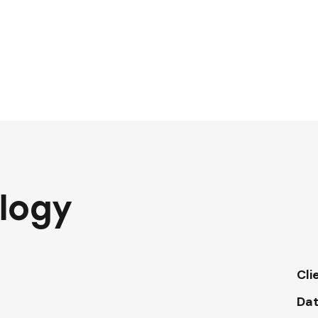
logy
Cli
Da