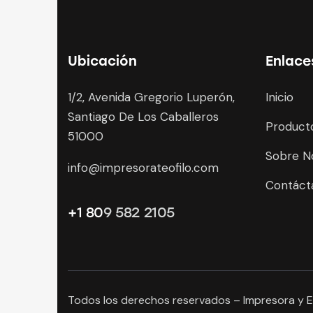
Ubicación
Enlace
1/2, Avenida Gregorio Luperón,
Inicio
Santiago De Los Caballeros
Product
51000
Sobre N
info@impresorateofilo.com
Contáct
+1 80
9 582 2105
Todos los derechos reservados – Impresora y Ed