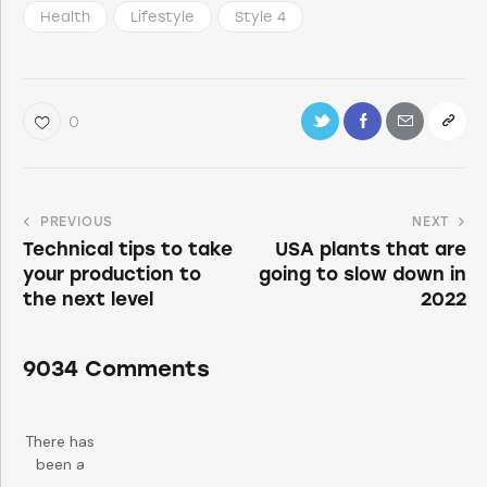
Health
Lifestyle
Style 4
0
PREVIOUS
NEXT
Technical tips to take
USA plants that are
your production to
going to slow down in
the next level
2022
9034 Comments
There has
been a
critical